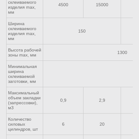
склеиваемого
4500
15000
1
изделия max,
мм
Ширина
склеиваемого
150
изделия max,
мм
Высота рабочей
1300
зоны max, мм
Минимальная
ширина
склеиваемой
заготовки, мм
Максимальный
объем закладки
0,9
2,9
(запрессовки),
м3
Количество
силовых
6
20
цилиндров, шт