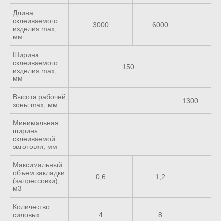
Длина
склеиваемого
3000
6000
90
изделия max,
мм
Ширина
склеиваемого
150
изделия max,
мм
Высота рабочей
1300
зоны max, мм
Минимальная
ширина
склеиваемой
заготовки, мм
Максимальный
объем закладки
0,6
1,2
1,
(запрессовки),
м3
Количество
силовых
4
8
1