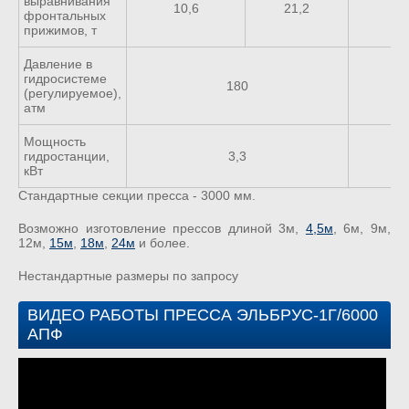
выравнивания
10,6
21,2
31
фронтальных
прижимов, т
Давление в
гидросистеме
180
(регулируемое),
атм
Мощность
гидростанции,
3,3
кВт
Стандартные секции пресса - 3000 мм.
Возможно изготовление прессов длиной 3м,
4,5м
, 6м, 9м,
12м,
15м
,
18м
,
24м
и более.
Нестандартные размеры по запросу
ВИДЕО РАБОТЫ ПРЕССА ЭЛЬБРУС-1Г/6000
АПФ