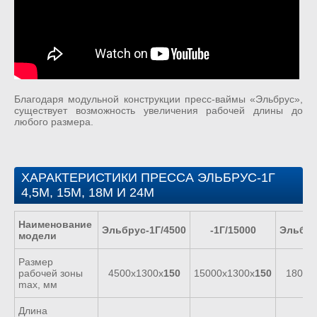
Благодаря модульной конструкции пресс-ваймы «Эльбрус»,
существует возможность увеличения рабочей длины до
любого размера.
ХАРАКТЕРИСТИКИ ПРЕССА ЭЛЬБРУС-1Г
4,5М, 15М, 18М И 24М
Наименование
Эльбрус-1Г/4500
-1Г/15000
Эльбру
модели
Размер
рабочей зоны
4500х1300х
150
15000х1300х
150
18000
max, мм
Длина