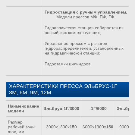
Гидростанция с ручным управлением.
Модели прессов МФ, ПФ, ГФ.
Гидравлическая станция собирается из
российских комплектующих;
Управление прессом с рычагов
гидрораспределителей, установленных
на гидравлической станции;
Гидрозамки цилиндров;
ХАРАКТЕРИСТИКИ ПРЕССА ЭЛЬБРУС-1Г
3М, 6М, 9М, 12М
Наименование
Эльбрус-1Г/3000
-1Г/6000
Эльбрус
модели
Размер
рабочей зоны
3000х1300х
150
6000х1300х
150
9000х1
max, мм