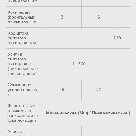
цилиндров, шт
Количество
фронтальных
3
6
прижимов, шт
Ход штока
силового
120
цилиндра, мм
Усилие
силового
цилиндра, кг
11 500
(при номинале
гидростанции)
Суммарное
усилие пресса,
46
92
1
т
Фронтальные
прижимы, в
Механические (МФ) / Пневматические (ПФ
зависимости от
комплектации
Усилие