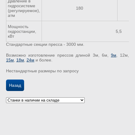
Давление в
гидросистеме
180
(регулируемое),
атм
Мощность
гидростанции,
5,5
кВт
Стандартные секции пресса - 3000 мм.
Возможно изготовление прессов длиной 3м, 6м,
9м
, 12м,
15м
,
18м
,
24м
и более.
Нестандартные размеры по запросу
Назад