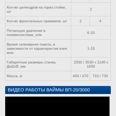
Кол-во цилиндров на гориз.стойке,
2
шт
Кол-во фронтальных прижимов, шт
2
4
Питающее давление в
6-10
пневмосистеме, атм
Время склеивания пакета, в
зависимости от характеристик клея,
1-15
мин
Габаритные размеры станка,
2930 / 3530 х 1140 х
ДхШхВ, мм
1690
Масса, кг.
450 / 470
710 / 730
ВИДЕО РАБОТЫ ВАЙМЫ ВП-20/3000