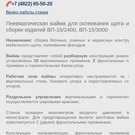
+7 (4822) 65-50-20
Видео работы станка
Пневматическая вайма для склеивания щита и
сборки изделий ВП-15/2400, ВП-15/3000
Назначение:
сборка блочных, рамных и каркасных конструкци
мебельного щита, склеивание фасадов.
Вайма
представляет собой
разборную
конструкцию рамного 
установлены
10
вертикальных прижимов,
2
фронтальных при
прижима и горизонтальная балка-упор.
Рабочая зона ваймы
оперативно настраивается за сч
вертикальных стоек, бокового упора и переставляемых стал
упоров.
Раздельное управление
вертикальными и горизонтальн
осуществляется шаровыми кранами.
Станок оснащен манометром входного давления в
магистрали. Для предотвращения вылета заготовок вайма
комплектуется 2 (двумя) фронтальными прижимами.
Конструкция направляющих фронтальных прижимов